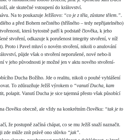
oží, ale skutečné vstoupení do království.
 hávu. Na to poukazuje Ježíšovo:
“co je z těla, zůstane tělem.”
.
dlého a před Bohem nečistého (hříšného – tedy nepřijatelného)
vořenosti, která bytostně patří k podstatě člověka, k jeho
ené stvoření, odkazuje k porušenost integrity stvoření, v níž
t). Proto i Pavel mluví o novém stvoření, nikoli o anulování
álovství, půjde však o stvoření neporušené, nové nebo-li
ení v
j
eho původnosti je možné jen v aktu nového stvoření-
obícího Ducha Božího. Jde o realitu, nikoli o pouhé vyhlášení
novat. To zdůrazňuje Ježí
š výrokem o
“vanutí Ducha, kam
ytit, polapit. Vanutí Ducha je sice tajemná přesto však působící
 na člověku obecně, ale vždy na konkrétním člověku
:
“tak je to
ačí, že postupně začíná chápat, co se mu Ježíš snaží naznačit.
ěji zde může znít právě ono slůvko
“jak”
.