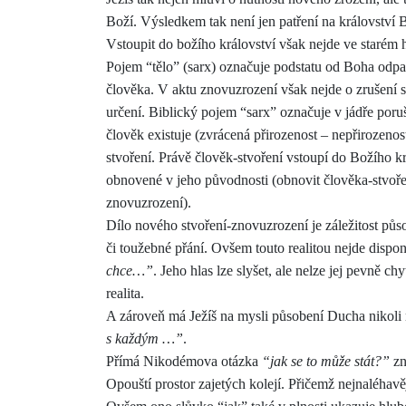
Boží. Výsledkem tak není jen patření na království B
Vstoupit do božího království však nejde ve starém
Pojem “tělo” (sarx) označuje podstatu od Boha odpa
člověka. V aktu znovuzrození však nejde o zrušení st
určení. Biblický pojem “sarx” označuje v jádře poruš
člověk existuje (zvrá
c
ená přirozenost – nepřirozenos
stvoření. Právě člověk-stvoření vstoupí do Božího kr
obnovené v jeho původnosti (obnovit člověka-stvoř
znovuzrození).
Dílo nového stvoření-znovuzrození je záležitost půs
či toužebné přání. Ovšem touto realitou nejde dispo
chce…”
. Jeho hlas lze slyšet, ale nelze jej pevně ch
realita.
A zároveň má Ježíš na mysli působení Ducha nikoli
s každým …”
.
Přímá Nikodémova otázka
“jak se to může stát?”
zn
Opouští prostor zajetých kolejí. Přičemž nejnaléhav