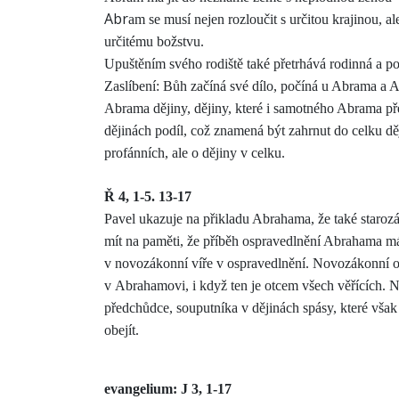
Abr
am se musí nejen rozloučit s určitou krajinou, a
určitému božstvu.
Upuštěním svého rodiště také přetrhává rodinná a po
Zaslíbení: Bůh začíná své dílo, počíná u Abrama a A
Abrama dějiny, dějiny, které i samotného Abrama pře
dějinách podíl, což znamená být zahrnut do celku ději
profánních, ale o dějiny v celku.
Ř 4, 1-5. 13-17
Pavel ukazuje na přikladu Abrahama, že také staroz
mít na paměti, že příběh ospravedlnění Abrahama má 
v novozákonní víře v ospravedlnění. Novozákonní o
v Abrahamovi, i když ten je otcem všech věřících. Ne
předchůdce, souputníka v dějinách spásy, které však 
obejít.
evangelium: J 3, 1-17