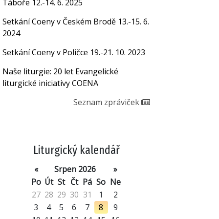
Táboře 12.-14. 6. 2025
Setkání Coeny v Českém Brodě 13.-15. 6.
2024
Setkání Coeny v Poličce 19.-21. 10. 2023
Naše liturgie: 20 let Evangelické
liturgické iniciativy COENA
Seznam zpráviček
Liturgický kalendář
«
Srpen 2026
»
Po
Út
St
Čt
Pá
So
Ne
27
28
29
30
31
1
2
3
4
5
6
7
8
9