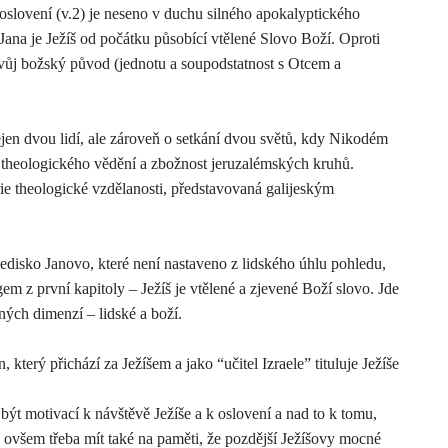
oslovení (v.2) je neseno v duchu silného apokalyptického
Jana je Ježíš od počátku působící vtělené Slovo Boží. Oproti
vůj božský původ (jednotu a soupodstatnost s Otcem a
ejen dvou lidí, ale zároveň o setkání dvou světů, kdy Nikodém
 theologického vědění a zbožnost jeruzalémských kruhů.
érie theologické vzdělanosti, představovaná galijeským
ledisko Janovo, které není nastaveno z lidského úhlu pohledu,
m z první kapitoly – Ježíš je vtělené a zjevené Boží slovo. Jde
šných dimenzí – lidské a boží.
terý přichází za Ježíšem a jako “učitel Izraele” tituluje Ježíše
být motivací k návštěvě Ježíše a k oslovení a nad to k tomu,
 ovšem třeba mít také na paměti, že pozdější Ježíšovy mocné