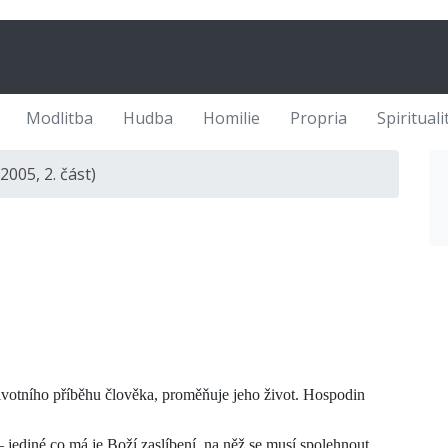
Modlitba
Hudba
Homilie
Propria
Spirituali
2005, 2. část)
votního příběhu člověka, proměňuje jeho život. Hospodin
ediné co má je Boží zaslíbení, na něž se musí spolehnout.