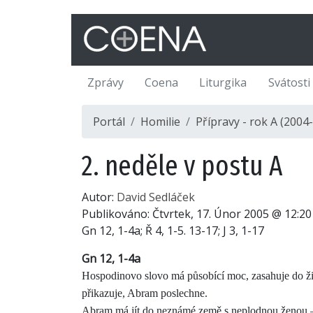
Zprávy
Coena
Liturgika
Svátosti
Portál
Homilie
Přípravy - rok A (2004-
2. neděle v postu A
Autor:
David Sedláček
Publikováno:
Čtvrtek, 17. Únor 2005 @ 12:20
Gn 12, 1-4a; Ř 4, 1-5. 13-17; J 3, 1-17
Gn 12, 1-4a
Hospodinovo slovo má působící moc, zasahuje do ži
přikazuje, Abram poslechne.
Abram má jít do neznámé země s neplodnou ženou – j