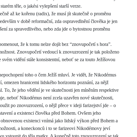
tarém těle, o jakési vylepšení starší verze.
tečně až ke kořenu (radix), že musí jít skutečně o proměnu
ředevším v době reformační, zda ospravedlnění člověka je jen
ášení za spravedlivého, nebo zda jde o bytostnou proměnu
ipomenout, že k tomu nelze dojít bez “znovupočetí s hora”.
 možnost. Znovupočetí vedoucí k znovuzrození je tak položeno
ve svém vidění stále konsistentní, neboť se za touto Ježíšovou
nepochopení toho o čem Ježíš mluví. Je vidět, že Nikodémus
í, omezen hranicemi lidského horizontu poznání, za nějž
. To, že jeho vědění je ve skutečnosti jen míněním respektive
zuje, neboť Nikodémus není zcela uzavřen nové skutečnosti,
užit po znovuzrození, o nějž přece v ideji farizejství jde – o
tavení a existenci člověka před Bohem. Ovš
e
m jeho
že obnovenou existenci vnímá jako lidský výkon před Bohem a
ožnosti, a koneckonců i to se farizeovi Nikodémovy jeví
u vstoupit do těla matky. A konečně toto znovuzrození se tak