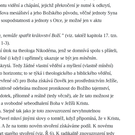
ontu vidění a chápání, jejichž překročení je nutné k odkrytí,
íšova mesiášství a jeho Božského původu, věčné jednoty Syna
 so
u
podstatnosti a jednoty s Otce, je možné jen v aktu
 nemůže spatřit království Boží.”
(viz. taktéž kapitola 17. tzn.
 1-3).
 útok na theologa Nikodéma, jenž se domnívá spolu s přáteli,
šné (i když i upřímné); ukazuje se být jen
míněním
.
krytá. Tedy žádné vlastní vědění a myšlení (vlastně mínění)
 horizontu; to se týká i theologického a biblického vědění,
tevřené oči pro Boha
získává člověk jen prostřednictvím Ježíše,
finitivně odebrána možnost proniknout do Božího tajemství,
dotek, přítomně a reálně (tedy věcně), ale že t
a
to možnost je
é a svobodné sebeodhalení Boha v Ježíši Kristu.
. Stejně tak jako je toto znovuzrození nevyhnutelnou
avel mluví jinými slovy o tomtéž, když připomíná, že v Kristu,
. A že na tomto novém stvoření získáváme podíl. K novému
rt starého stvoření (viz. Ř 6). K radikalitě znovuzrození tedy