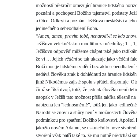
možností překročit ome
z
ující hranice lidského horiz
poznání a pochopení Božího tajemství, podstaty Jež
a Otce. Odkrytí a poznání Ježíšova mesiášství a jeho
jedinečného sebeodhalení Boha.
“
Amen, amen, pravím tobě, nenarodí-li se kdo znovu,
Ježíšovu velekněžskou modlitbu za učedníky; 1 J, 1,
Ježíšovu odpověď můžeme chápat také jako radikální
že ví … Jejich
vědění
se tak ukazuje jako vědění fale
Boží moc je lidskému vidění bez aktu sebeodhalení s
nedává člověku zrak k dohlédnutí za hranice lidského
jímž Nikodémus zajisté spolu s přáteli disponuje. O
čímž se říká dvojí, totiž, že jednak člověku není de
naopak v Ježíši tato možnost přišla takřka tělesně na 
nabízena jen “jednosměrně”, totiž jen jako jedinečn
Narodit se znovu a shůry není v možnostech člověka
podmínkou pro spatření Božího království. Apoštol P
jakožto novém Adamu, se uskutečnilo nové stvoření
stvoření však patří také to, že mu nutně předchází sm