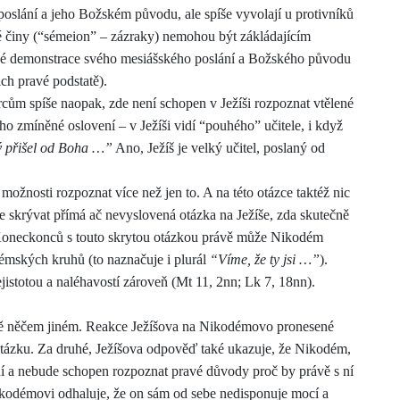
oslání a jeho Božském původu, ale spíše vyvolají u protivníků
né činy (“sémeion” – zázraky) nemohou být zákládajícím
jné demonstrace svého mesiášského poslání a Božského původu
ich pravé podstatě).
cům spíše naopak, zde není schopen v Ježíši rozpoznat vtělené
o zmíněné oslovení – v Ježíši vidí “pouhého” učitele, i když
erý přišel od Boha …”
Ano, Ježíš je velký učitel, poslaný od
ožnosti rozpoznat více než jen to. A na této otázce taktéž nic
skrývat přímá ač nevyslovená otázka na Ježíše, zda skutečně
Koneckonců s touto skrytou otázkou právě může Nikodém
alémských kruhů (to naznačuje i plurál
“Víme, že ty jsi …”
).
nejistotou a naléhavostí zároveň (Mt 11, 2nn; Lk 7, 18nn).
lně něčem jiném. Reakce Ježíšova na Nikodémovo pronesené
otázku. Za druhé, Ježíšova odpověď také ukazuje, že Nikodém,
ní a nebude schopen rozpoznat pravé důvody proč by právě s ní
ikodémovi odhaluje, že on sám od sebe nedisponuje mocí a