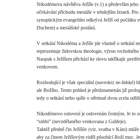
Nikodémova návštěva Ježíše (v.1) a především jeho 
očekávání příchodu mesiáše v tehdejším Izraeli. Pro 
synoptickým evangeliím odkrývá Ježíš od počátku s
Duchem) a mesiášské poslání.
V se
tkání Nikodéma a Ježíše jde vlastně o setkání n
reprezentuje židovskou theologie, výron vrcholného
Naopak s Ježíšem přichází ke slovu takřík
a
jíc perif
venkovem.
Rozhodující je však speciální (naveskrz ne-lidské) h
ale Božího. Tento pohled je předznamenán již prologe
tedy o setkání nebo spíše o střetnutí dvou zcela odli
Nikodémovo oslovení je oslovením čestným. Je to on, k
“rabbi” (nevzdělaného venkovana z Galileje).
Taktéž předně čin Ježíšův (viz. svatba v Káni) může 
aby za činem Ježíšovým viděl působící Boží moc. Je