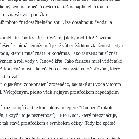
telný sen, nekonečná ovšem taktéž nenaplnitelná touha.
i a uznává svou poráž
ku.
iž tohoto “nedosažitelného snu”, lze dosáhnout: “voda” a
rozuměl křesťanský křest. Ovšem, jak by mohl Ježíš svému
řešení, s nímž nemůže mít ještě vůbec žádnou zkušenost, tedy i
odu, kterou musí znát i Nikodémus. Jako farizeus musí znát
význam a
roli vody v Janově křtu. Jako farizeus musí vědět také
. A konečně musí také vědět o celém systému očisťování, který
aktikovali.
n o jakémsi zdokonalení zrozeného, tak také ani voda v tomto
í. Vylepšeným, přesto však stejným prostředkem zapadajícím
í, rozhodující akt je konstituován teprve “Duchem” nikoli
ěn, i když i to je nezbytností). Je to Duch, který předznačuje,
 ta
k
stává prostředkem a symbolem očisty. Tady lze zpětně
e také o fundamentu tohoto zrození, jímž je vposledu sám Duch