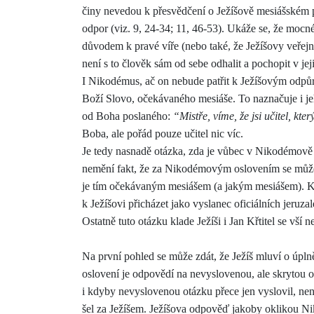
činy nevedou k přesvědčení o Ježíšově mesiášském p
odpor (viz. 9, 24-34; 11, 46-53). Ukáže se, že moc
důvodem k pravé víře (nebo tak
é
, že Ježíšovy veře
není s to člověk sám od sebe odhalit a pochopit v jej
I Nikodémus, ač on nebude patřit k Ježíšovým odpůr
Boží Slovo, očekávaného mesiáše. To naznačuje i jeh
od Boha poslaného:
“Mistře, víme, že jsi učitel, kt
Boba, ale pořád pouze učitel nic víc.
Je tedy nasnadě otázka, zda je vůbec v Nikodémově m
nemění fakt, že za Nikodémovým oslovením se může 
je tím očekávaným mesiášem (a jakým mesiášem). 
k Ježíšovi přicházet jako vyslanec oficiálních jeruz
Ostatně tuto otázku klade Ježíši i Jan Křtitel se vší 
Na první pohled se může zdát, že Ježíš mluví o úp
oslovení je odpovědí na nevyslovenou, ale skrytou 
i kdyby nevyslovenou otázku přece jen vyslovil, ne
šel za Ježíšem. Ježíšova odpověď jakoby oklikou N