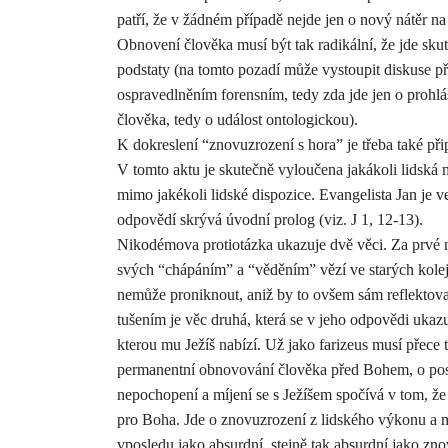
patří, že v žádném případě nejde jen o nový nátěr na s
Obnovení člověka musí být tak radikální, že jde sku
podstaty (na tomto pozadí může vystoupit diskuse p
ospravedlněním forensním, tedy zda jde jen o prohl
člověka, tedy o událost ontologickou).
K do
kreslení “znovuzrození s hora” je třeba také př
V tomto aktu je skutečně vyloučena jakákoli lidská
mimo jakékoli lidské dispozice. Evange
l
ista Jan je 
odpovědí skrývá úvodní prolog (viz. J 1, 12-13).
Nikodémova protiotázka ukazuje dvě věci. Za prvé 
svých “chápáním” a “věděním” vězí ve starých kolej
nemůže proniknout, aniž by to ovšem sám reflektoval
tušením je věc druhá, která se v jeho odpovědi uka
kterou mu Ježíš nabízí. Už jako farizeus musí přece to
permanentní obnovování člověka před Bohem, o pos
nepochopení a míjení se s Ježíšem spočívá v tom, 
pro Boha. Jde o znovuzrození z lidského výkonu a m
vposledu jako absurdní, stejně ta
k
absurdní jako znov