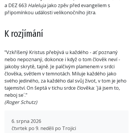
a DEZ 663
Haleluja
jako zpěv před evangeliem s
připomínkou události velikonočního jitra.
K rozjímání
"Vzkříšený Kristus přebývá u každého - ať poznaný
nebo nepoznaný, dokonce i když o tom člověk neví -
jakoby skrytě, tajně. Je palčivým plamenem v srdci
člověka, světlem v temnotách. Miluje každého jako
svého jediného, za každého dal svůj život, v tom je jeho
tajemství. On šeptá v tichu srdce člověka: ´Já jsem to,
neboj se´."
(Roger Schutz)
6. srpna 2026
čtvrtek po 9. neděli po Trojici