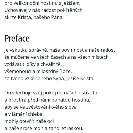
pro velikonoční hostinu s Ježíšem.
Uchovávej v nás radost pokřtěných
skrze Krista, našeho Pána.
Preface
Je vskutku správné, naše povinnost a naše radost
že můžeme ve všech časech a na všech místech
vzdávat ti díky a chválit tě,
všemohoucí a milosrdný Bože,
za tvého vzkříšeného Syna, Ježíše Krista.
On vdechuje svůj pokoj do našeho strachu
a prostírá před námi bohatou hostinu,
aby se ve zvěstování tvého slova
a v lámání chleba
mohly otevřít naše oči
a naše srdce mohla zahořet láskou.