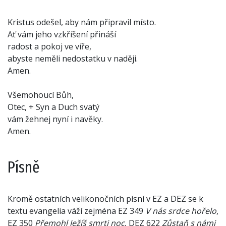
Kristus odešel, aby nám připravil místo.
Ať vám jeho vzkříšení přináší
radost a pokoj ve víře,
abyste neměli nedostatku v naději.
Amen.
Všemohoucí Bůh,
Otec, + Syn a Duch svatý
vám žehnej nyní i navěky.
Amen.
Písně
Kromě ostatních velikonočních písní v EZ a DEZ se k
textu evangelia váží zejména EZ 349
V nás srdce hořelo
,
EZ 350
Přemohl Ježíš smrti noc
, DEZ 622
Zůstaň s námi