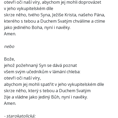
otevři oči naší víry, abychom jej mohli doprovázet
v jeho vykupitelském díle
skrze něho, tvého Syna, Ježíše Krista, našeho Pána,
kterého s tebou a Duchem Svatým chválíme a ctíme
jako jediného Boha, nyní i navěky.
Amen.
nebo
Bože,
jehož požehnaný Syn se dává poznat
všem svým učedníkům v lámání chleba:
otevři oči naší víry,
abychom jej mohli spatřit v jeho vykupitelském díle
skrze něho, který s tebou a Duchem Svatým
žije a vládne jako jediný Bůh, nyní i navěky.
Amen.
- starokatolická: