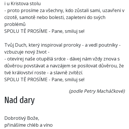
i u Kristova stolu
- proto prosíme za všechny, kdo zůstali sami, uzavřeni v
cizotě, samotě nebo bolesti, zapleteni do svých
problémů
SPOLU TĚ PROSÍME - Pane, smiluj se!
Tvůj Duch, který inspiroval proroky - a vedl poutníky -
vzbuzuje nový život -
- otevírej naše otupělá srdce - dávej nám vždy znova s
důvěrou povstávat a navzájem se posilovat důvěrou, že
tvé království roste - a slavně zvítězí.
SPOLU TĚ PROSÍME - Pane, smiluj se!
(podle Petry Macháčkové)
Nad dary
Dobrotivý Bože,
přinášíme chléb a víno