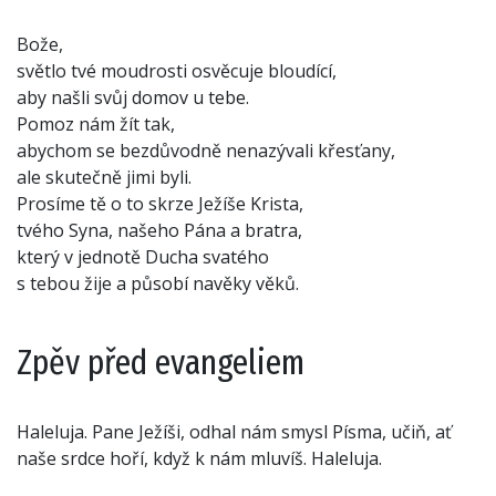
Bože,
světlo tvé moudrosti osvěcuje bloudící,
aby našli svůj domov u tebe.
Pomoz nám žít tak,
abychom se bezdůvodně nenazývali křesťany,
ale skutečně jimi byli.
Prosíme tě o to skrze Ježíše Krista,
tvého Syna, našeho Pána a bratra,
který v jednotě Ducha svatého
s tebou žije a působí navěky věků.
Zpěv před evangeliem
Haleluja. Pane Ježíši, odhal nám smysl Písma, učiň, ať
naše srdce hoří, když k nám mluvíš. Haleluja.