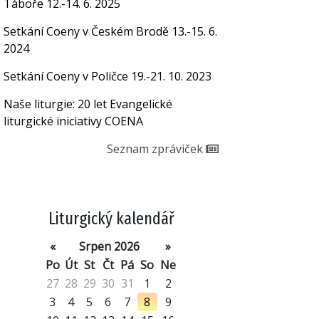
Táboře 12.-14. 6. 2025
Setkání Coeny v Českém Brodě 13.-15. 6.
2024
Setkání Coeny v Poličce 19.-21. 10. 2023
Naše liturgie: 20 let Evangelické
liturgické iniciativy COENA
Seznam zpráviček
Liturgický kalendář
«
Srpen 2026
»
Po
Út
St
Čt
Pá
So
Ne
27
28
29
30
31
1
2
3
4
5
6
7
8
9