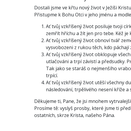
Dostali jsme ve křtu nový život v Ježíši Kristu
Přistupme k Bohu Otci v jeho jménu a modlem
Ať tvůj vzkříšený život posiluje tvoji c
zemřít hříchu a žít jen pro tebe. Kéž je
Ať tvůj vzkříšený život obnoví tvář ze
vysvobozeni z rukou těch, kdo páchají z
Ať tvůj vzkříšený život obklopuje všech
utlačováni a trpí závistí a předsudky. 
Tak jako se staráš o nejmenšího vrabc
trpící.
Ať tvůj vzkříšený život utěší všechny 
následování, trpělivého nesení kříže a
Děkujeme ti, Pane, že jsi mnohem vytrvalejš
Prosíme tě: vyslyš prosby, které jsme ti před
ostatních, skrze Krista, našeho Pána.