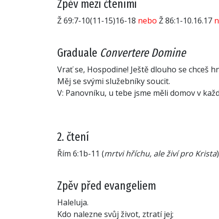
Zpěv mezi čteními
Ž 69:7-10(11-15)16-18
nebo
Ž 86:1-10.16.17
n
Graduale
Convertere Domine
Vrať se, Hospodine! Ještě dlouho se chceš h
Měj se svými služebníky soucit.
V: Panovníku, u tebe jsme měli domov v kaž
2. čtení
Řím 6:1b-11 (
mrtvi hříchu, ale živí pro Krista
)
Zpěv před evangeliem
Haleluja.
Kdo nalezne svůj život, ztratí jej;