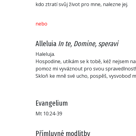
kdo ztratí svůj život pro mne, nalezne jej.
nebo
Alleluia
In te, Domine, speravi
Haleluja.
Hospodine, utíkám se k tobě, kéž nejsem n
pomoz mi vyváznout pro svou spravedlnost!
Skloň ke mně své ucho, pospěš, vysvoboď m
Evangelium
Mt 10:24-39
Přímluvné modlitby