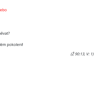
ebo
něvat?
dém pokolení!
(Ž 90:13, V: 1)