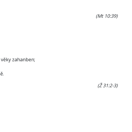
(Mt 10:39)
a věky zahanben;
ě.
(Ž 31:2-3)