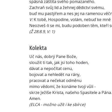
spásná záštita svého pomazaného.
Zachraň svůj lid a žehnej dědictví svému,
buď mu pastýřem a nes jej na ramenou věčn
V:
K tobě, Hospodine, volám, nebuď ke mně h
Neozveš-li se mi, budu podoben těm, kteří s
(Ž 28:8.9, V: 1)
Kolekta
Uč nás, dobrý Pane Bože,
sloužit ti tak, jak jsi toho hoden,
dávat a nepočítat cenu,
bojovat a nehledět na rány,
pracovat a nečekat odměnu
mimo vědomí, že konáme tvoji vůli -
skrze Ježíše Krista, našeho Spasitele a Pána.
Amen.
(ELCA - možno užít i ke sbírce)