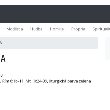
Modlitba
Hudba
Homilie
Propria
Spirituali
A
 A
00
, Řím 6:1b-11, Mt 10:24-39, liturgická barva zelená.