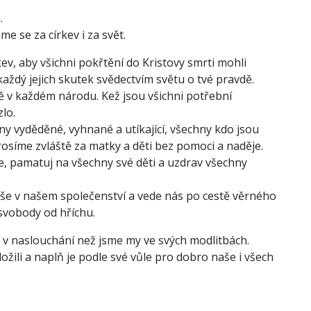
.
e se za církev i za svět.
írkev, aby všichni pokřtění do Kristovy smrti mohli
 každý jejich skutek svědectvím světu o tvé pravdě.
mě v každém národu. Kež jsou všichni potřební
lo.
ny vyděděné, vyhnané a utíkající, všechny kdo jsou
Prosíme zvláště za matky a děti bez pomoci a naděje.
e, pamatuj na všechny své děti a uzdrav všechny
duše v našem společenství a vede nás po cestě věrného
 svobody od hříchu.
í v naslouchání než jsme my ve svých modlitbách.
ložili a naplň je podle své vůle pro dobro naše i všech