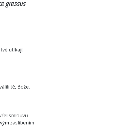
ce gressus
tvé utíkají.
lili tě, Bože,
vřel smlouvu
 svým zaslíbením