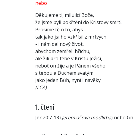
nebo
Děkujeme ti, milující Bože,
že jsme byli pokřtěni do Kristovy smrti.
Prosíme tě o to, abys -
tak jako jsi ho vzkřísil z mrtvých
- i nám dal nový život,
abychom zemřeli hříchu,
ale žili pro tebe v Kristu Ježíši,
neboť on žije a je Pánem všeho
s tebou a Duchem svatým
jako jeden Bůh, nyní i navěky.
(LCA)
1. čtení
Jer 20:7-13 (
Jeremiášova modlitba
) nebo Gn 