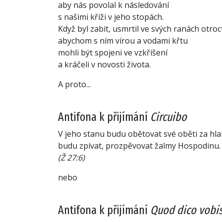
aby nás povolal k následování
s našimi kříži v jeho stopách.
Když byl zabit, usmrtil ve svých ranách otroc
abychom s ním vírou a vodami křtu
mohli být spojeni ve vzkříšení
a kráčeli v novosti života.
A proto...
Antifona k přijímání
Circuibo
V jeho stanu budu obětovat své oběti za hla
budu zpívat, prozpěvovat žalmy Hospodinu.
(Ž 27:6)
nebo
Antifona k přijímání
Quod dico vobi