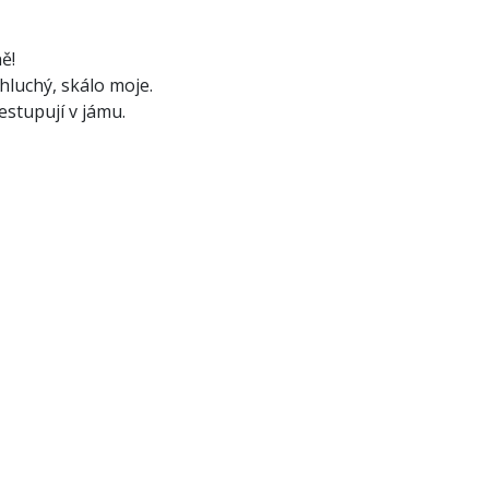
ě!
luchý, skálo moje.
estupují v jámu.