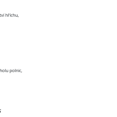
tví hříchu,
holu polnic,
s