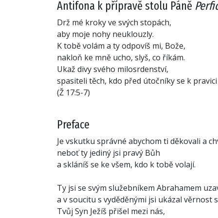
Antifona k přípravě stolu Páně
Perfi
Drž mé kroky ve svých stopách,
aby moje nohy neuklouzly.
K tobě volám a ty odpovíš mi, Bože,
nakloň ke mně ucho, slyš, co říkám.
Ukaž divy svého milosrdenství,
spasiteli těch, kdo před útočníky se k pravici 
(Ž 17:5-7)
Preface
Je vskutku správné abychom ti děkovali a chvá
neboť ty jediný jsi pravý Bůh
a skláníš se ke všem, kdo k tobě volají.
Ty jsi se svým služebníkem Abrahamem uza
a v soucitu s vyděděnými jsi ukázal věrnost
Tvůj Syn Ježíš přišel mezi nás,