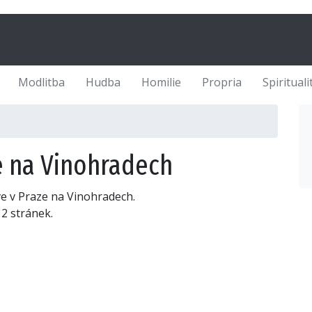
Modlitba
Hudba
Homilie
Propria
Spirituali
ze na Vinohradech
rkve v Praze na Vinohradech.
2 stránek.