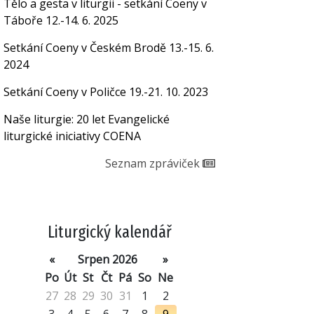
Tělo a gesta v liturgii - setkání Coeny v
Táboře 12.-14. 6. 2025
Setkání Coeny v Českém Brodě 13.-15. 6.
2024
Setkání Coeny v Poličce 19.-21. 10. 2023
Naše liturgie: 20 let Evangelické
liturgické iniciativy COENA
Seznam zpráviček
Liturgický kalendář
«
Srpen 2026
»
Po
Út
St
Čt
Pá
So
Ne
27
28
29
30
31
1
2