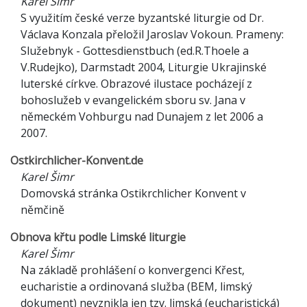
Karel Šimr
S využitím české verze byzantské liturgie od Dr.
Václava Konzala přeložil Jaroslav Vokoun. Prameny:
Služebnyk - Gottesdienstbuch (ed.R.Thoele a
V.Rudejko), Darmstadt 2004, Liturgie Ukrajinské
luterské církve. Obrazové ilustace pocházejí z
bohoslužeb v evangelickém sboru sv. Jana v
německém Vohburgu nad Dunajem z let 2006 a
2007.
Ostkirchlicher-Konvent.de
Karel Šimr
Domovská stránka Ostikrchlicher Konvent v
němčině
Obnova křtu podle Limské liturgie
Karel Šimr
Na základě prohlášení o konvergenci Křest,
eucharistie a ordinovaná služba (BEM, limský
dokument) nevznikla jen tzv. limská (eucharistická)