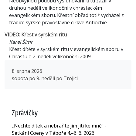
Neobvyklou podobu vysluhování křtu zažili v
druhou neděli velikonoční v chrásteckém
evangelickém sboru. Křestní obřad totiž vycházel z
tradice syrské pravoslavné církve Antiochie.
VIDEO: Křest v syrském ritu
Karel Šimr
Křest dítěte v syrském ritu v evangelickém sboru v
Chrástu o 2. neděli velikonoční 2009.
8. srpna 2026
sobota po 9. neděli po Trojici
Zprávičky
„Nechte dítek a nebraňte jim jíti ke mně“ -
Setkání Coeny v Táboře 4.–6. 6. 2026