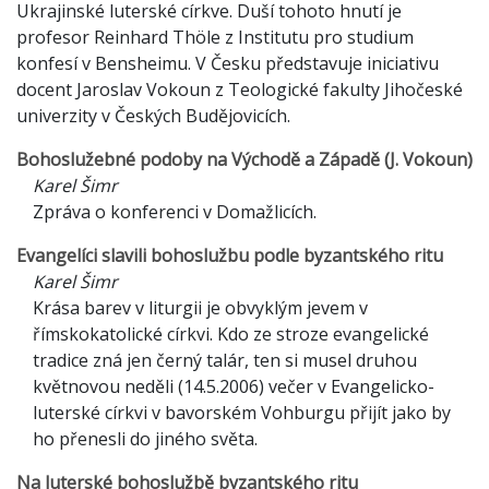
Ukrajinské luterské církve. Duší tohoto hnutí je
profesor Reinhard Thöle z Institutu pro studium
konfesí v Bensheimu. V Česku představuje iniciativu
docent Jaroslav Vokoun z Teologické fakulty Jihočeské
univerzity v Českých Budějovicích.
Bohoslužebné podoby na Východě a Západě (J. Vokoun)
Karel Šimr
Zpráva o konferenci v Domažlicích.
Evangelíci slavili bohoslužbu podle byzantského ritu
Karel Šimr
Krása barev v liturgii je obvyklým jevem v
římskokatolické církvi. Kdo ze stroze evangelické
tradice zná jen černý talár, ten si musel druhou
květnovou neděli (14.5.2006) večer v Evangelicko-
luterské církvi v bavorském Vohburgu přijít jako by
ho přenesli do jiného světa.
Na luterské bohoslužbě byzantského ritu