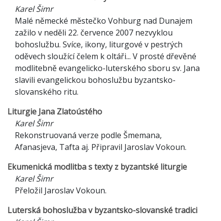
Karel Šimr
Malé německé městečko Vohburg nad Dunajem
zažilo v neděli 22. července 2007 nezvyklou
bohoslužbu. Svíce, ikony, liturgové v pestrých
oděvech sloužící čelem k oltáři... V prosté dřevěné
modlitebně evangelicko-luterského sboru sv. Jana
slavili evangelickou bohoslužbu byzantsko-
slovanského ritu.
Liturgie Jana Zlatoústého
Karel Šimr
Rekonstruovaná verze podle Šmemana,
Afanasjeva, Tafta aj. Připravil Jaroslav Vokoun.
Ekumenická modlitba s texty z byzantské liturgie
Karel Šimr
Přeložil Jaroslav Vokoun.
Luterská bohoslužba v byzantsko-slovanské tradici