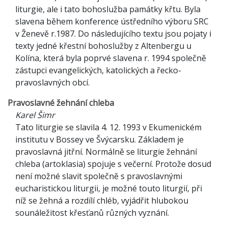
liturgie, ale i tato bohoslužba památky křtu. Byla
slavena během konference ústředního výboru SRC
v Ženevě r.1987. Do následujícího textu jsou pojaty i
texty jedné křestní bohoslužby z Altenbergu u
Kolína, která byla poprvé slavena r. 1994 společně
zástupci evangelických, katolických a řecko-
pravoslavných obcí.
Pravoslavné žehnání chleba
Karel Šimr
Tato liturgie se slavila 4. 12. 1993 v Ekumenickém
institutu v Bossey ve Švýcarsku. Základem je
pravoslavná jitřní. Normálně se liturgie žehnání
chleba (artoklasia) spojuje s večerní. Protože dosud
není možné slavit společně s pravoslavnými
eucharistickou liturgii, je možné touto liturgií, při
níž se žehná a rozdílí chléb, vyjádřit hlubokou
sounáležitost křesťanů různých vyznání.