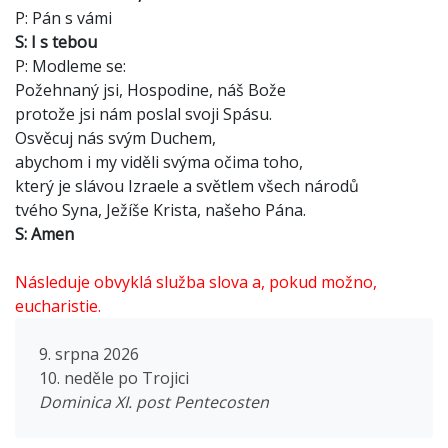
P: Pán s vámi
S: I s tebou
P: Modleme se:
Požehnaný jsi, Hospodine, náš Bože
protože jsi nám poslal svoji Spásu.
Osvěcuj nás svým Duchem,
abychom i my viděli svýma očima toho,
který je slávou Izraele a světlem všech národů
tvého Syna, Ježíše Krista, našeho Pána.
S: Amen
Následuje obvyklá služba slova a, pokud možno,
eucharistie.
9. srpna 2026
10. neděle po Trojici
Dominica XI. post Pentecosten