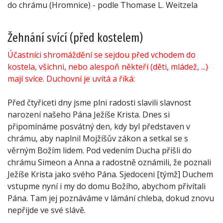
do chrámu (Hromnice) - podle Thomase L. Weitzela
Žehnání svící (před kostelem)
Účastníci shromáždění se sejdou před vchodem do
kostela, všichni, nebo alespoň někteří (děti, mládež, ...)
mají svíce. Duchovní je uvítá a říká:
Před čtyřiceti dny jsme plni radosti slavili slavnost
narození našeho Pána Ježíše Krista. Dnes si
připomínáme posvátný den, kdy byl představen v
chrámu, aby naplnil Mojžíšův zákon a setkal se s
věrným Božím lidem. Pod vedením Ducha přišli do
chrámu Simeon a Anna a radostně oznámili, že poznali
Ježíše Krista jako svého Pána. Sjedoceni [týmž] Duchem
vstupme nyní i my do domu Božího, abychom přivítali
Pána. Tam jej poznáváme v lámání chleba, dokud znovu
nepřijde ve své slávě.