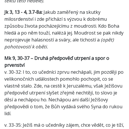
textů této neděle).
Jk 3, 13 - 4, 3.7-8a:
Jakub zaměřený na skutky
milosrdenství i zde přichází s výzvou k dobrému
způsobu života pocházejícímu z moudrosti. Kdo Boha
hledá a po něm touží, nalézá jej. Moudrost se pak nikdy
neprojevuje halasností a sváry, ale tichostí a
(opět)
pohotovostí k oběti.
Mk 9, 30-37 – Druhá předpověď utrpení a spor o
prvenství
v. 30-32: I to, co učedníci zprvu nechápali, jim později po
velikonočních událostech pomohlo pochopit, co se
vlastně stalo. Zde, na cestě k Jeruzalému, však Ježíšovu
předpověď utrpení slyšet zřejmě nechtějí, to slovo je
děsí a nechápou ho. Nechápou ani další Ježíšovy
předpovědi o tom, že Bůh vydává svého Syna do rukou
lidí.
v. 33-35: Ježíš má o učedníky zájem, chce vědět, co je tíží,