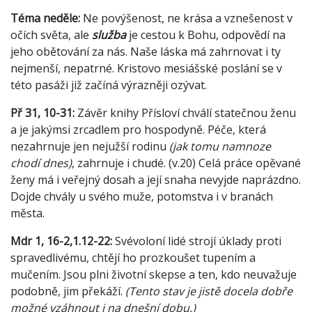
Téma neděle:
Ne povýšenost, ne krása a vznešenost v
očích světa, ale
služba
je cestou k Bohu, odpovědí na
jeho obětování za nás. Naše láska má zahrnovat i ty
nejmenší, nepatrné. Kristovo mesiášské poslání se v
této pasáži již začíná výrazněji ozývat.
Př 31, 10-31:
Závěr knihy Přísloví chválí statečnou ženu
a je jakýmsi zrcadlem pro hospodyně. Péče, která
nezahrnuje jen nejužší rodinu
(jak tomu namnoze
chodí dnes)
, zahrnuje i chudé. (v.20) Celá práce opěvané
ženy má i veřejný dosah a její snaha nevyjde naprázdno.
Dojde chvály u svého muže, potomstva i v branách
města.
Mdr 1, 16-2,1.12-22:
Svévoloní lidé strojí úklady proti
spravedlivému, chtějí ho prozkoušet tupením a
mučením. Jsou plni životní skepse a ten, kdo neuvažuje
podobně, jim překáží.
(Tento stav je jistě docela dobře
možné vzáhnout i na dnešní dobu.)