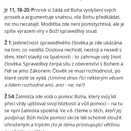
Jr 11, 18-20: P
rorok si žádá od Boha vyslyšení svých
proseb a argumentuje snahou, vše Bohu předkládat,
nic mu nezatajit. Modlitba zde není pomstychtivá, ale je
spíše výrazem víry v Boží spravedlivý soud.
Ž 1:
Jedinečnost spravedlivého člověka je zde ukázána
na tom, co
nedělá
. Doslova nechodí, nestojí a nesedí s
těmi, kteří stavějí na špatnosti - to zahrnuje celý život
člověka. Spravedlivý čerpá sílu z obecenství s Bohem a
řídí se jeho Zákonem. Člověk se musí rozhodnout, po
které cestě se vydá.
(Umíme dnes říci některým věcem
a lidem rozhodné ano, ano - ne, ne?)
Ž 54:
Žalmista zde volá o pomoc Boha, který svůj lid
přeci vždy ujišťoval svojí blízkostí a vůlí pomoci – na tu
se nyní žalmista spoléhá. Ve v.6. čteme o těch,
kteří jej
podpírají.
Bůh může pomoci skrze lidi ochotné sloužit
ohroženým a trpícím
(to je téma prostupující většinu