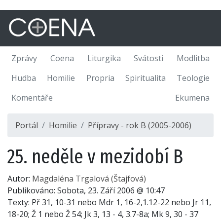
Zprávy
Coena
Liturgika
Svátosti
Modlitba
Hudba
Homilie
Propria
Spiritualita
Teologie
Komentáře
Ekumena
Portál
Homilie
Přípravy - rok B (2005-2006)
25. neděle v mezidobí B
Autor:
Magdaléna Trgalová (Štajfová)
Publikováno:
Sobota, 23. Září 2006 @ 10:47
Texty: Př 31, 10-31 nebo Mdr 1, 16-2,1.12-22 nebo Jr 11,
18-20; Ž 1 nebo Ž 54; Jk 3, 13 - 4, 3.7-8a; Mk 9, 30 - 37