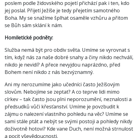
poslem podle židovského pojetí přichází pak i ten, kdo
jej poslal. Přijetí Ježíše je tedy přejetím samotného
Boha. My se snažíme šplhat osaměle vzhůru a přitom
se Bůh sám sklání k nám.
Homiletické podněty:
Služba nemá být pro obdiv světa. Umíme se vyrovnat s
tím, když nás za naše dobré snahy a činy nikdo nechválí,
nikdo je nevidí? A přece nevyjdou naprázdno, před
Bohem není nikdo z nás bezvýznamný.
Ani my nerozumíme jako učedníci často Ježíšovým
slovům. Nebojíme se zeptat? A co teprve lidi mimo
církev – tak často jsou plni neporozumění, neznalosti a
předsudků vůči křesťanství. Umíme je povzbudit k
zájmu o nalezení vlastního pohledu na věc? Umíme se
sami stále ptát a nebýt se svými postoji a pohledy nikdy
doživotně hotovi? Kde vane Duch, není možná strnulost
a pocit vševědoucnosti.