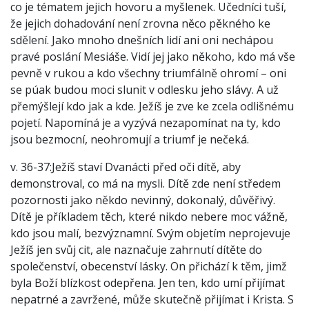
co je tématem jejich hovoru a myšlenek. Učedníci tuší,
že jejich dohadování není zrovna něco pěkného ke
sdělení. Jako mnoho dnešních lidí ani oni nechápou
pravé poslání Mesiáše. Vidí jej jako někoho, kdo má vše
pevně v rukou a kdo všechny triumfálně ohromí – oni
se púak budou moci slunit v odlesku jeho slávy. A už
přemýšlejí kdo jak a kde. Ježíš je zve ke zcela odlišnému
pojetí. Napomíná je a vyzývá nezapomínat na ty, kdo
jsou bezmocní, neohromují a triumf je nečeká.
v. 36-37:Ježíš staví Dvanácti před oči dítě, aby
demonstroval, co má na mysli. Dítě zde není středem
pozornosti jako někdo nevinný, dokonalý, důvěřivý.
Dítě je příkladem těch, které nikdo nebere moc vážně,
kdo jsou malí, bezvýznamní. Svým objetím neprojevuje
Ježíš jen svůj cit, ale naznačuje zahrnutí dítěte do
společenství, obecenství lásky. On přichází k těm, jimž
byla Boží blízkost odepřena. Jen ten, kdo umí přijímat
nepatrné a zavržené, může skutečně přijímat i Krista. S