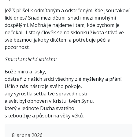
Ježíš přišel k odmítaným a odstrčeným. Kde jsou takoví
lidé dnes? Snad mezi dětmi, snad i mezi mnohými
dospělými. Možná je najdeme i tam, kde bychom je
nečekali. I starý člověk se na sklonku života stává ve
své bezmoci jakoby dítětem a potřebuje péči a
pozornost.
Starokatolická kolekta:
Bože míru a lásky,
odstraň z našich srdcí všechny zlé myšlenky a přání.
Učiň z nás nástroje svého pokoje,
aby vyrostla setba tvé spravedlnosti
a svět byl obnoven v Kristu, tvém Synu,
který v jednotě Ducha svatého
s tebou žije a působí na věky věků.
8. srpna 2026