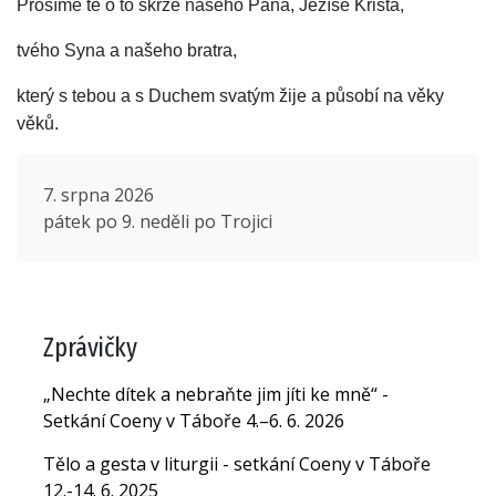
Prosíme tě o to skrze našeho Pána, Ježíše Krista,
tvého Syna a našeho bratra,
který s tebou a s Duchem svatým žije a působí na věky
věků.
7. srpna 2026
pátek po 9. neděli po Trojici
Zprávičky
„Nechte dítek a nebraňte jim jíti ke mně“ -
Setkání Coeny v Táboře 4.–6. 6. 2026
Tělo a gesta v liturgii - setkání Coeny v Táboře
12.-14. 6. 2025