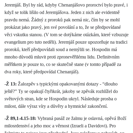
Jeremjáš. Byl by rád, kdyby Chenanjášovo proroctví bylo pravé, i
když se tolik lišilo od Jeremjášova. Jeden z nich ale evidentně
pravdu nemá. Žádný z proroků pak nemá nic, čím by se mohl
prokázat jako pravý, jen své povolání a to, že se předpovídané
věci vskutku stanou. (V tom se dotýkáme otázkám, které vzbuzuje
evangelium pro tuto neděli). Jeremjáš pouze upozorňuje na tradici
proroků, kteří předpovídali soud a nemýlili se. Hospodin má
mnoho důvodů mluvit proti zpronevěřilému lidu. Definitvním
měřítkem je pouze to, co se skutečně stane (v tomto případě za
dva roky, které předpovídal Chenanjáš).
-Ž 13:
Žalozpěv s typickými opakovanými dotazy - “dlouho
ještě?” Ty se opakují čtyřikrát, jakoby se zpěvák rozhlížel do
světových stran, kde se Hospodin ukryl. Následuje prosba o
milost, dále výraz víry a důvěry a hymnické zakončení.
-Ž 89,1-4.15-18:
Vybraná pasáž ze žalmu je oslavná, opěvá Boží
milosrdenství a jeho moc a věrnost (Izraeli a Davidovi). Pro