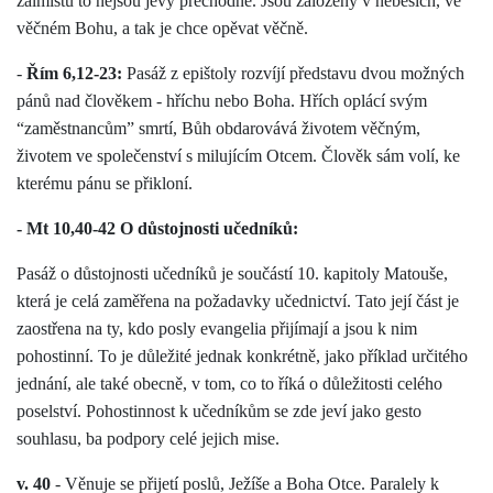
žalmistu to nejsou jevy přechodné. Jsou založeny v nebesích, ve
věčném Bohu, a tak je chce opěvat věčně.
-
Řím 6,12-23:
Pasáž z epištoly rozvíjí představu dvou možných
pánů nad člověkem - hříchu nebo Boha. Hřích oplácí svým
“zaměstnancům” smrtí, Bůh obdarovává životem věčným,
životem ve společenství s milujícím Otcem. Člověk sám volí, ke
kterému pánu se přikloní.
- Mt 10,40-42 O důstojnosti učedníků:
Pasáž o důstojnosti učedníků je součástí 10. kapitoly Matouše,
která je celá zaměřena na požadavky učednictví. Tato její část je
zaostřena na ty, kdo posly evangelia přijímají a jsou k nim
pohostinní. To je důležité jednak konkrétně, jako příklad určitého
jednání, ale také obecně, v tom, co to říká o důležitosti celého
poselství. Pohostinnost k učedníkům se zde jeví jako gesto
souhlasu, ba podpory celé jejich mise.
v. 40
- Věnuje se přijetí poslů, Ježíše a Boha Otce. Paralely k