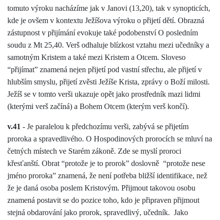
tomuto výroku nacházíme jak v Janovi (13,20), tak v synopticích,
kde je ovšem v kontextu Ježíšova výroku o přijetí dětí. Obrazná
zástupnost v přijímání evokuje také podobenství O posledním
soudu z Mt 25,40. Verš odhaluje blízkost vztahu mezi učedníky a
samotným Kristem a také mezi Kristem a Otcem. Sloveso
“přijímat” znamená nejen přijetí pod vastní střechu, ale přijetí v
hlubším smyslu, přijetí zvěsti Ježíše Krista, zprávy o Boží milosti.
Ježíš se v tomto verši ukazuje opět jako prostředník mazi lidmi
(kterými verš začíná) a Bohem Otcem (kterým verš končí).
v.41
- Je paralelou k předchozímu verši, zabývá se přijetím
proroka a spravedlivého. O Hospodinových prorocích se mluví na
četných místech ve Starém zákoně. Zde se myslí proroci
křesťanští. Obrat “protože je to prorok” doslovně
“protože nese
jméno proroka” znamená, že není potřeba bližší identifikace, než
že je daná osoba poslem Kristovým. Přijmout takovou osobu
znamená postavit se do pozice toho, kdo je připraven přijmout
stejná obdarování jako prorok, spravedlivý, učedník.
Jako