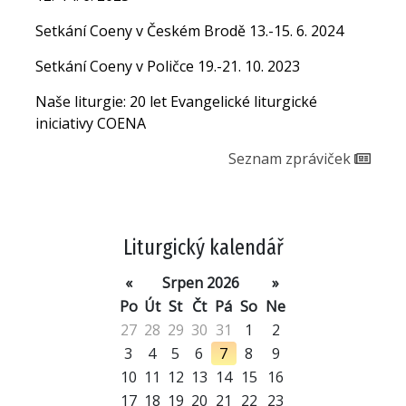
Setkání Coeny v Českém Brodě 13.-15. 6. 2024
Setkání Coeny v Poličce 19.-21. 10. 2023
Naše liturgie: 20 let Evangelické liturgické
iniciativy COENA
Seznam zpráviček
Liturgický kalendář
«
Srpen 2026
»
Po
Út
St
Čt
Pá
So
Ne
27
28
29
30
31
1
2
3
4
5
6
7
8
9
10
11
12
13
14
15
16
17
18
19
20
21
22
23