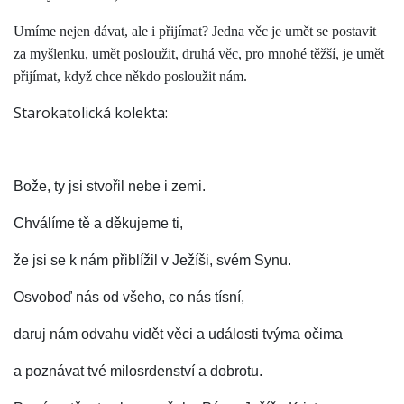
Umíme nejen dávat, ale i přijímat? Jedna věc je umět se postavit
za myšlenku, umět posloužit, druhá věc, pro mnohé těžší, je umět
přijímat, když chce někdo posloužit nám.
Starokatolická kolekta:
Bože, ty jsi stvořil nebe i zemi.
Chválíme tě a děkujeme ti,
že jsi se k nám přiblížil v Ježíši, svém Synu.
Osvoboď nás od všeho, co nás tísní,
daruj nám odvahu vidět věci a události tvýma očima
a poznávat tvé milosrdenství a dobrotu.