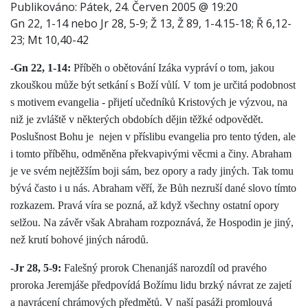
Publikováno:
Pátek, 24. Červen 2005 @ 19:20
Gn 22, 1-14 nebo Jr 28, 5-9; Ž 13, Ž 89, 1-4.15-18; Ř 6,12-
23; Mt 10,40-42
-Gn 22, 1-14:
Příběh o obětování Izáka vypráví o tom, jakou
zkouškou může být setkání s Boží vůlí. V tom je určitá podobnost
s motivem evangelia - přijetí učedníků Kristových je výzvou, na
niž je zvláště v některých obdobích dějin těžké odpovědět.
Poslušnost Bohu je
nejen v příslibu evangelia pro tento týden, ale
i tomto příběhu, odměněna překvapivými věcmi a činy. Abraham
je ve svém nejtěžším boji sám, bez opory a rady jiných. Tak tomu
bývá často i u nás. Abraham věří, že Bůh nezruší dané slovo tímto
rozkazem. Pravá víra se pozná, až když všechny ostatní opory
selžou. Na závěr však Abraham rozpoznává, že Hospodin je jiný,
než krutí bohové jiných národů.
-Jr 28, 5-9:
Falešný prorok Chenanjáš narozdíl od pravého
proroka Jeremjáše předpovídá Božímu lidu brzký návrat ze zajetí
a navrácení chrámových předmětů. V naší pasáži promlouvá