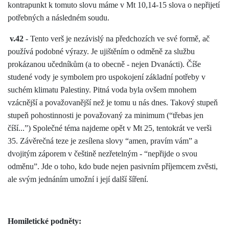
kontrapunkt k tomuto slovu máme v Mt 10,14-15 slova o nepřijetí
potřebných a následném soudu.
v.42
- Tento verš je nezávislý na předchozích ve své formě, ač
používá podobné výrazy. Je ujištěním o odměně za službu
prokázanou učedníkům (a to obecně - nejen Dvanácti). Číše
studené vody je symbolem pro uspokojení základní potřeby v
suchém klimatu Palestiny. Pitná voda byla ovšem mnohem
vzácnější a považovanější než je tomu u nás dnes. Takový stupeň
stupeň pohostinnosti je považovaný za minimum (“třebas jen
číší...”) Společné téma najdeme opět v Mt 25, tentokrát ve verši
35. Závěrečná teze je zesílena slovy “amen, pravím vám” a
dvojitým záporem v češtině nezřetelným - “nepřijde o svou
odměnu”. Jde o toho, kdo bude nejen pasivním příjemcem zvěsti,
ale svým jednáním umožní i její další šíření.
Homiletické podněty: