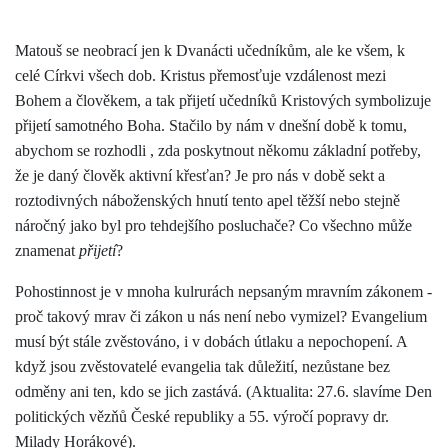
Matouš se neobrací jen k Dvanácti učedníkům, ale ke všem, k
celé Církvi všech dob. Kristus přemosťuje vzdálenost mezi
Bohem a člověkem, a tak přijetí učedníků Kristových symbolizuje
přijetí samotného Boha. Stačilo by nám v dnešní době k tomu,
abychom se rozhodli , zda poskytnout někomu základní potřeby,
že je daný člověk aktivní křesťan? Je pro nás v době sekt a
roztodivných náboženských hnutí tento apel těžší nebo stejně
náročný jako byl pro tehdejšího posluchače? Co všechno může
znamenat
přijetí
?
Pohostinnost je v mnoha kulrurách nepsaným mravním zákonem -
proč takový mrav či zákon u nás není nebo vymizel? Evangelium
musí být stále zvěstováno, i v dobách útlaku a nepochopení. A
když jsou zvěstovatelé evangelia tak důležití, nezůstane bez
odměny ani ten, kdo se jich zastává. (Aktualita: 27.6. slavíme Den
politických vězňů České republiky a 55. výročí popravy dr.
Milady Horákové).