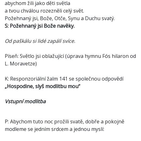
abychom žili jako děti světla
a tvou chválou rozezněli celý svět.
Požehnaný jsi, Bože, Otče, Synu a Duchu svatý.
S: Požehnaný jsi Bože navěky.
Od paškálu si lidé zapálí svíce.
Píseň: Světlo jsi oblažující (úprava hymnu Fós hilaron od
L. Moravetze)
K: Responzoriální žalm 141 se společnou odpovědí
„Hospodine, slyš modlitbu mou“
Vstupní modlitba
P: Abychom tuto noc prožili svatě, dobře a pokojně
modleme se jedním srdcem a jednou myslí: