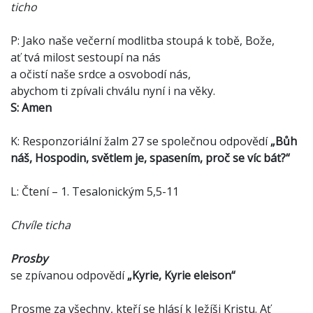
ticho
P: Jako naše večerní modlitba stoupá k tobě, Bože,
ať tvá milost sestoupí na nás
a očistí naše srdce a osvobodí nás,
abychom ti zpívali chválu nyní i na věky.
S: Amen
K: Responzoriální žalm 27 se společnou odpovědí
„Bůh
náš, Hospodin, světlem je, spasením, proč se víc bát?“
L: Čtení – 1. Tesalonickým 5,5-11
Chvíle ticha
Prosby
se zpívanou odpovědí
„Kyrie, Kyrie eleison“
Prosme za všechny, kteří se hlásí k Ježíši Kristu. Ať