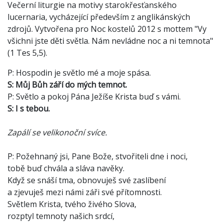
Večerní liturgie na motivy starokřesťanského
lucernaria, vycházející především z anglikánských
zdrojů. Vytvořena pro Noc kostelů 2012 s mottem "Vy
všichni jste děti světla. Nám nevládne noc a ni temnota"
(1 Tes 5,5).
P: Hospodin je světlo mé a moje spása.
S: Můj Bůh září do mých temnot.
P: Světlo a pokoj Pána Ježíše Krista buď s vámi.
S: I s tebou.
Zapálí se velikonoční svíce.
P: Požehnaný jsi, Pane Bože, stvořiteli dne i noci,
tobě buď chvála a sláva navěky.
Když se snáší tma, obnovuješ své zaslíbení
a zjevuješ mezi námi záři své přítomnosti.
Světlem Krista, tvého živého Slova,
rozptyl temnoty našich srdcí,