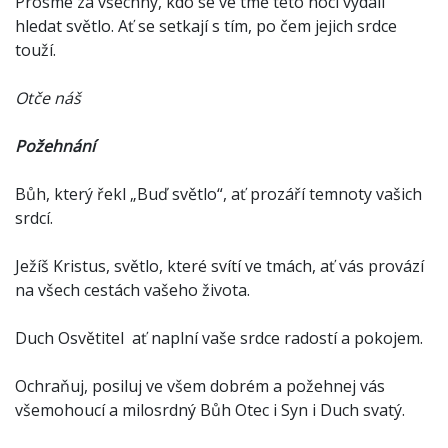
Prosme za všechny, kdo se ve tmě této noci vydali
hledat světlo. Ať se setkají s tím, po čem jejich srdce
touží.
Otče náš
Požehnání
Bůh, který řekl „Buď světlo“, ať prozáří temnoty vašich
srdcí.
Ježíš Kristus, světlo, které svítí ve tmách, ať vás provází
na všech cestách vašeho života.
Duch Osvětitel ať naplní vaše srdce radostí a pokojem.
Ochraňuj, posiluj ve všem dobrém a požehnej vás
všemohoucí a milosrdný Bůh Otec i Syn i Duch svatý.