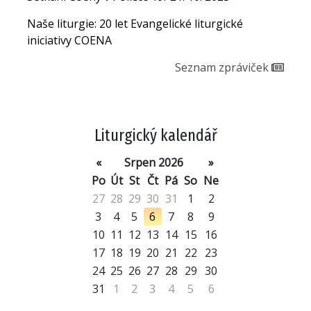
Naše liturgie: 20 let Evangelické liturgické
iniciativy COENA
Seznam zpráviček
Liturgický kalendář
«
Srpen 2026
»
Po
Út
St
Čt
Pá
So
Ne
27
28
29
30
31
1
2
3
4
5
6
7
8
9
10
11
12
13
14
15
16
17
18
19
20
21
22
23
24
25
26
27
28
29
30
31
1
2
3
4
5
6