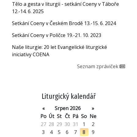
Tělo a gesta v liturgii - setkání Coeny v Táboře
12.-14. 6. 2025
Setkání Coeny v Českém Brodě 13.-15. 6. 2024
Setkání Coeny v Poličce 19.-21. 10. 2023
Naše liturgie: 20 let Evangelické liturgické
iniciativy COENA
Seznam zpráviček
Liturgický kalendář
«
Srpen 2026
»
Po
Út
St
Čt
Pá
So
Ne
27
28
29
30
31
1
2
3
4
5
6
7
8
9