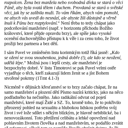
rozpolcen. Žena bez manžela nebo svobodná dívka se stará o věci
Páně, aby byla svatá tělem i duchem. Provdaná se stará o světské
věci, jak by se zalíbila muži. To vám říkám, abych vám pomohl,
ne abych vás uvedl do nesnází, ale abyste žili důstojně a věrně
lnuli k Pánu bez rozptylování.
“ Není třeba to tedy chápat jako
podceňování manželství (např. v horizontu příchodu Božího
království, které přijde opravdu brzy), ale spíše jako vysoké
ocenění duchovnějšího přístupu k k víře i za cenu toho, že život
prožiji bez partnera a bez dětí.
I sám Pavel ve zmíněném listu korintským totiž říká jasně: „
Kdo
se ožení se svou snoubenkou, jedná dobře (!), ale kdo se neožení,
udělá lépe
.“ Možná jsou i lepší cesty, ale manželství je
bezpochyby dobré. V listu Timoteovi se pak Pavel velmi ostře
vyjadřuje o těch, kteří zakazují lidem ženit se a jíst Bohem
stvořené pokrmy (1Tmt 4.1-3)
Nicméně v dějinách křesťanství se to brzy začalo chápat, že na
samo manželství a plození dětí Písmo nazírá kriticky, jako na něco
podřadného ba nečistého. Jako radikální odvrat od pojetí
manželství, které mají Židé a SZ. To, kromě toho, že to pokřivilo
přirozený pohled na sexualitu a hlubokou lidskou potřebu svůj
život i své lože sdílet s někým blízkým, je hlavně nebiblické, ba i
nenovozákonní. Toto přetížení celibátu a lehké opovržení nad
pohlavním životem člověka a nad manželstvím, se podařilo zvrátit