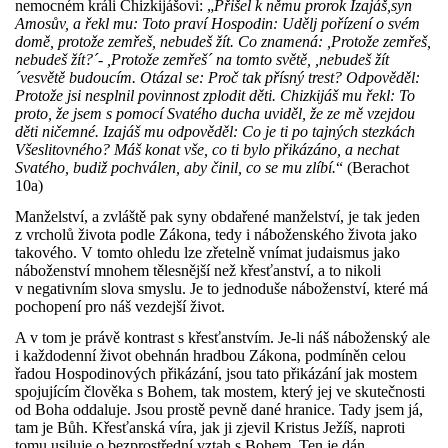
nemocném králi Chizkijášovi: „
Přišel k němu prorok Izajáš,syn
Amosův, a řekl mu: Toto praví Hospodin: Udělj pořízení o svém
domě, protože zemřeš, nebudeš žít. Co znamená: ,Protože zemřeš,
nebudeš žít?´- ,Protože zemřeš´ na tomto světě, ,nebudeš žít
´vesvětě budoucím. Otázal se: Proč tak přísný trest? Odpověděl:
Protože jsi nesplnil povinnost zplodit děti. Chizkijáš mu řekl: To
proto, že jsem s pomocí Svatého ducha uviděl, že ze mě vzejdou
děti ničemné. Izajáš mu odpověděl: Co je ti po tajných stezkách
Všeslitovného? Máš konat vše, co ti bylo přikázáno, a nechat
Svatého, budiž pochválen, aby činil, co se mu zlíbí.
“ (Berachot
10a)
Manželství, a zvláště pak syny obdařené manželství, je tak jeden
z vrcholů života podle Zákona, tedy i náboženského života jako
takového. V tomto ohledu lze zřetelně vnímat judaismus jako
náboženství mnohem tělesnější než křesťanství, a to nikoli
v negativním slova smyslu. Je to jednoduše náboženství, které má
pochopení pro náš vezdejší život.
A v tom je právě kontrast s křesťanstvím. Je-li náš náboženský ale
i každodenní život obehnán hradbou Zákona, podmíněn celou
řadou Hospodinových přikázání, jsou tato přikázání jak mostem
spojujícím člověka s Bohem, tak mostem, který jej ve skutečnosti
od Boha oddaluje. Jsou prostě pevně dané hranice. Tady jsem já,
tam je Bůh. Křesťanská víra, jak ji zjevil Kristus Ježíš, naproti
tomu usiluje o bezprostřední vztah s Bohem. Ten je dán