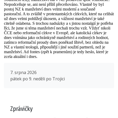
Nepodceňuje se, ani není příliš přeceňováno. Vlastně by byl
postoj NZ k manželství dnes velmi moderní a současně
pastorační. A to zvláště v protestantských církvích, které na celibát
už dnes velmi pohlížejí úkosem, a vážnost manželství je také
citelně oslabena. S trochou nadsázky a s jistou nostalgií je potřeba
říci, že jsme si téma manželství nechali trochu vzít. Vždyť nikoli
ČCE nebo reformační církve v Evropě, ale katolická církev je
dnes vnímána jako ochránkyně manželství a rodinných hodnot,
zatímco reformační proudy dnes poněkud líbivě, bez ohledu na
NZ a vlastní teologii, připouštějí i jiné soužití partnerů, než je
manželství. Ad fontes (zpět k pramenům) je tedy heslo, které je
zcela akuální i dnes.
7. srpna 2026
pátek po 9. neděli po Trojici
Zprávičky