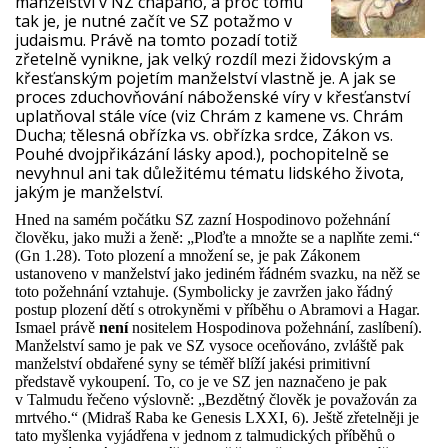
manželství v NZ chápáno, a proč tomu
tak je, je nutné začít ve SZ potažmo v
judaismu. Právě na tomto pozadí totiž
zřetelně vynikne, jak velký rozdíl mezi židovským a
křesťanským pojetím manželství vlastně je. A jak se
proces zduchovňování náboženské víry v křesťanství
uplatňoval stále více (viz Chrám z kamene vs. Chrám
Ducha; tělesná obřízka vs. obřízka srdce, Zákon vs.
Pouhé dvojpřikázání lásky apod.), pochopitelně se
nevyhnul ani tak důležitému tématu lidského života,
jakým je manželství.
Hned na samém počátku SZ zazní Hospodinovo požehnání
člověku, jako muži a ženě: „Ploďte a množte se a naplňte zemi.“
(Gn 1.28). Toto plození a množení se, je pak Zákonem
ustanoveno v manželství jako jediném řádném svazku, na něž se
toto požehnání vztahuje. (Symbolicky je zavržen jako řádný
postup plození dětí s otrokyněmi v příběhu o Abramovi a Hagar.
Ismael právě
není
nositelem Hospodinova požehnání, zaslíbení).
Manželství samo je pak ve SZ vysoce oceňováno, zvláště pak
manželství obdařené syny se téměř blíží jakési primitivní
představě vykoupení. To, co je ve SZ jen naznačeno je pak
v Talmudu řečeno výslovně: „Bezdětný člověk je považován za
mrtvého.“ (Midraš Raba ke Genesis LXXI, 6). Ještě zřetelněji je
tato myšlenka vyjádřena v jednom z talmudických příběhů o