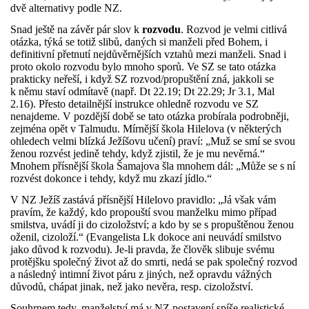
dvě alternativy podle NZ.
Snad ještě na závěr pár slov k
rozvodu
. Rozvod je velmi citlivá
otázka, týká se totiž slibů, daných si manželi před Bohem, i
definitivní přetnutí nejdůvěrnějších vztahů mezi manželi. Snad i
proto okolo rozvodu bylo mnoho sporů. Ve SZ se tato otázka
prakticky neřeší, i když SZ rozvod/propuštění zná, jakkoli se
k němu staví odmítavě (např. Dt 22.19; Dt 22.29; Jr 3.1, Mal
2.16). Přesto detailnější instrukce ohledně rozvodu ve SZ
nenajdeme. V pozdější době se tato otázka probírala podrobněji,
zejména opět v Talmudu. Mírnější škola Hilelova (v některých
ohledech velmi blízká Ježíšovu učení) praví: „Muž se smí se svou
ženou rozvést jedině tehdy, když zjistil, že je mu nevěrná.“
Mnohem přísnější škola Šamajova šla mnohem dál: „Může se s ní
rozvést dokonce i tehdy, když mu zkazí jídlo.“
V NZ Ježíš zastává přísnější Hilelovo pravidlo: „J
á však vám
pravím, že každý, kdo propouští svou manželku mimo případ
smilstva, uvádí ji do cizoložství; a kdo by se s propuštěnou ženou
oženil, cizoloží.“ (Evangelista Lk dokoce ani neuvádí smilstvo
jako důvod k rozvodu).
Je-li pravda, že člověk slibuje svému
protějšku společný život až do smrti, nedá se pak společný rozvod
a následný intimní život páru z jiných, než opravdu vážných
důvodů, chápat jinak, než jako nevěra, resp. cizoložství.
Souhrnem tedy, manželství má v NZ postavení spíše realistické.