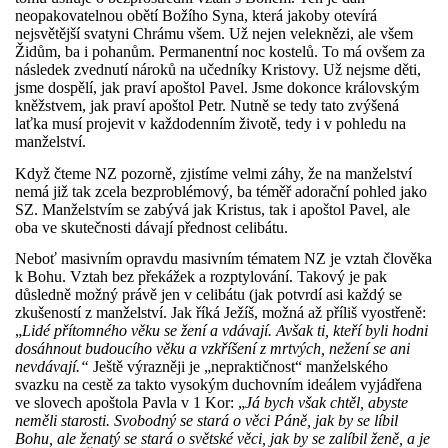
neopakovatelnou obětí Božího Syna, která jakoby otevírá
nejsvětější svatyni Chrámu všem. Už nejen veleknězi, ale všem
Židům, ba i pohanům. Permanentní noc kostelů. To má ovšem za
následek zvednutí nároků na učedníky Kristovy. Už nejsme děti,
jsme dospělí, jak praví apoštol Pavel. Jsme dokonce královským
kněžstvem, jak praví apoštol Petr. Nutně se tedy tato zvýšená
laťka musí projevit v každodenním životě, tedy i v pohledu na
manželství.
Když čteme NZ pozorně, zjistíme velmi záhy, že na manželství
nemá již tak zcela bezproblémový, ba téměř adorační pohled jako
SZ. Manželstvím se zabývá jak Kristus, tak i apoštol Pavel, ale
oba ve skutečnosti dávají přednost celibátu.
Neboť masivním opravdu masivním tématem NZ je vztah člověka
k Bohu. Vztah bez překážek a rozptylování. Takový je pak
důsledně možný právě jen v celibátu (jak potvrdí asi každý se
zkušeností z manželství. Jak říká Ježíš, možná až příliš vyostřeně:
„
Lidé přítomného věku se žení a vdávají. Avšak ti, kteří byli hodni
dosáhnout budoucího věku a vzkříšení z mrtvých, nežení se ani
nevdávají.“
Ještě výrazněji je „nepraktičnost“ manželského
svazku na cestě za takto vysokým duchovním ideálem vyjádřena
ve slovech apoštola Pavla v 1 Kor: „
Já bych však chtěl, abyste
neměli starosti. Svobodný se stará o věci Páně, jak by se líbil
Bohu, ale ženatý se stará o světské věci, jak by se zalíbil ženě, a je