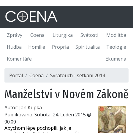
Zprávy
Coena
Liturgika
Svátosti
Modlitba
Hudba
Homilie
Propria
Spiritualita
Teologie
Komentáře
Ekumena
Portál
Coena
Svratouch - setkání 2014
Manželství v Novém Zákoně
Autor:
Jan Kupka
Publikováno:
Sobota, 24. Leden 2015 @
00:00
Abychom lépe pochopili, jak je