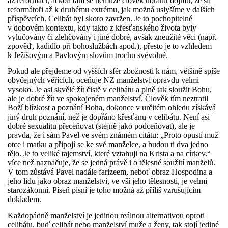
až reformaci, ačkoli tam se nemůže člověk ubránit dojmu, že šli
reformátoři až k druhému extrému, jak možná uslyšíme v dalších
příspěvcích. Celibát byl skoro zavržen. Je to pochopitelné
v dobovém kontextu, kdy takto z křesťanského života byly
vylučovány či zlehčovány i jiné dobré, avšak zneužité věci (např.
zpověď, kadidlo při bohoslužbách apod.), přesto je to vzhledem
k Ježíšovým a Pavlovým slovům trochu svévolné.
Pokud ale přejdeme od vyšších sfér zbožnosti k nám, většině spíše
obyčejných věřících, oceňuje NZ manželství opravdu velmi
vysoko. Je asi skvělé žít čistě v celibátu a plně tak sloužit Bohu,
ale je dobré žít ve spokojeném manželství. Člověk tím neztratil
Boží blízkost a poznání Boha, dokonce v určitém ohledu získává
jiný druh poznání, než je dopřáno křesťanu v celibátu. Není asi
dobré sexualitu přeceňovat (stejně jako podceňovat), ale je
pravda, že i sám Pavel ve svém známém citátu: „Proto opustí muž
otce i matku a připojí se ke své manželce, a budou ti dva jedno
tělo. Je to veliké tajemství, které vztahuji na Krista a na církev.“
více než naznačuje, že se jedná právě i o tělesné soužití manželů.
V tom zůstává Pavel nadále farizeem, neboť obraz Hospodina a
jeho lidu jako obraz manželství, ve vší jeho tělesnosti, je velmi
starozákonní. Píseň písní je toho možná až příliš vzrušujícím
dokladem.
Každopádně manželství je jedinou reálnou alternativou oproti
celibátu, buď celibát nebo manželství muže a ženy, tak stojí jediné