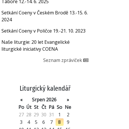
Táboře 12.-14. 6. 2025
Setkání Coeny v Českém Brodě 13.-15. 6.
2024
Setkání Coeny v Poličce 19.-21. 10. 2023
Naše liturgie: 20 let Evangelické
liturgické iniciativy COENA
Seznam zpráviček
Liturgický kalendář
«
Srpen 2026
»
Po
Út
St
Čt
Pá
So
Ne
27
28
29
30
31
1
2
3
4
5
6
7
8
9