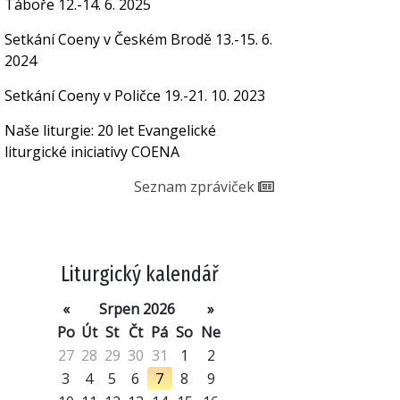
Táboře 12.-14. 6. 2025
Setkání Coeny v Českém Brodě 13.-15. 6.
2024
Setkání Coeny v Poličce 19.-21. 10. 2023
Naše liturgie: 20 let Evangelické
liturgické iniciativy COENA
Seznam zpráviček
Liturgický kalendář
«
Srpen 2026
»
Po
Út
St
Čt
Pá
So
Ne
27
28
29
30
31
1
2
3
4
5
6
7
8
9