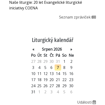
Naše liturgie: 20 let Evangelické liturgické
iniciativy COENA
Seznam zpráviček
Liturgický kalendář
«
Srpen 2026
»
Po
Út
St
Čt
Pá
So
Ne
27
28
29
30
31
1
2
3
4
5
6
7
8
9
10
11
12
13
14
15
16
17
18
19
20
21
22
23
24
25
26
27
28
29
30
31
1
2
3
4
5
6
Události