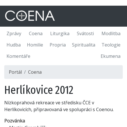
Zprávy
Coena
Liturgika
Svátosti
Modlitba
Hudba
Homilie
Propria
Spiritualita
Teologie
Komentáře
Ekumena
Portál
Coena
Herlíkovice 2012
Nízkoprahová rekreace ve středisku ČCE v
Herlíkovicích, připravovaná ve spolupráci s Coenou.
Pozvánka