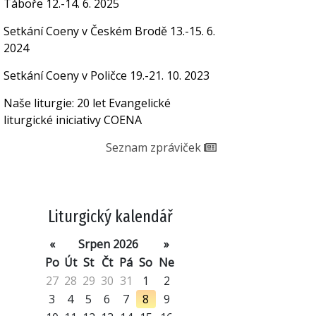
Táboře 12.-14. 6. 2025
Setkání Coeny v Českém Brodě 13.-15. 6.
2024
Setkání Coeny v Poličce 19.-21. 10. 2023
Naše liturgie: 20 let Evangelické
liturgické iniciativy COENA
Seznam zpráviček
Liturgický kalendář
«
Srpen 2026
»
Po
Út
St
Čt
Pá
So
Ne
27
28
29
30
31
1
2
3
4
5
6
7
8
9