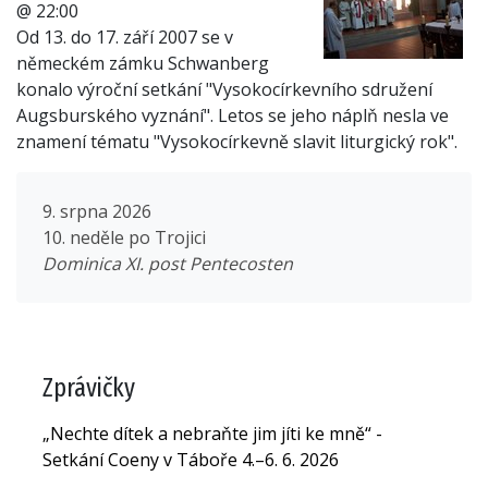
@ 22:00
Od 13. do 17. září 2007 se v
německém zámku Schwanberg
konalo výroční setkání "Vysokocírkevního sdružení
Augsburského vyznání". Letos se jeho náplň nesla ve
znamení tématu "Vysokocírkevně slavit liturgický rok".
9. srpna 2026
10. neděle po Trojici
Dominica XI. post Pentecosten
Zprávičky
„Nechte dítek a nebraňte jim jíti ke mně“ -
Setkání Coeny v Táboře 4.–6. 6. 2026