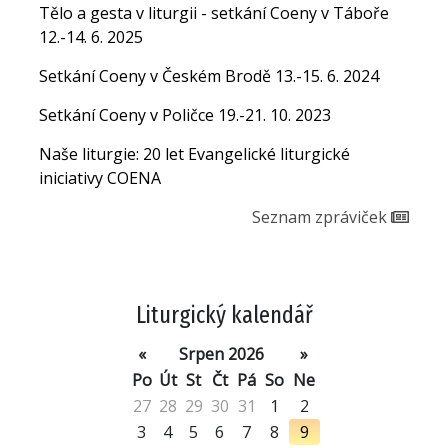
Tělo a gesta v liturgii - setkání Coeny v Táboře
12.-14. 6. 2025
Setkání Coeny v Českém Brodě 13.-15. 6. 2024
Setkání Coeny v Poličce 19.-21. 10. 2023
Naše liturgie: 20 let Evangelické liturgické
iniciativy COENA
Seznam zpráviček
Liturgický kalendář
«
Srpen 2026
»
Po
Út
St
Čt
Pá
So
Ne
27
28
29
30
31
1
2
3
4
5
6
7
8
9