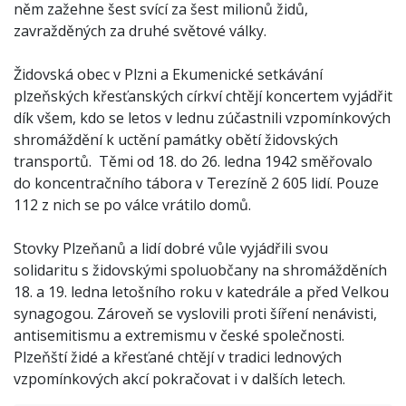
něm zažehne šest svící za šest milionů židů,
zavražděných za druhé světové války.
Židovská obec v Plzni a Ekumenické setkávání
plzeňských křesťanských církví chtějí koncertem vyjádřit
dík všem, kdo se letos v lednu zúčastnili vzpomínkových
shromáždění k uctění památky obětí židovských
transportů. Těmi od 18. do 26. ledna 1942 směřovalo
do koncentračního tábora v Terezíně 2 605 lidí. Pouze
112 z nich se po válce vrátilo domů.
Stovky Plzeňanů a lidí dobré vůle vyjádřili svou
solidaritu s židovskými spoluobčany na shromážděních
18. a 19. ledna letošního roku v katedrále a před Velkou
synagogou. Zároveň se vyslovili proti šíření nenávisti,
antisemitismu a extremismu v české společnosti.
Plzeňští židé a křesťané chtějí v tradici lednových
vzpomínkových akcí pokračovat i v dalších letech.