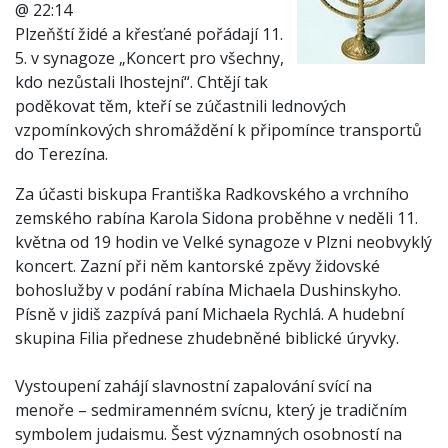
@ 22:14
Plzeňští židé a křesťané pořádají 11.
5. v synagoze „Koncert pro všechny,
kdo nezůstali lhostejní“. Chtějí tak
poděkovat těm, kteří se zúčastnili lednových
vzpomínkových shromáždění k připomínce transportů
do Terezína.
Za účasti biskupa Františka Radkovského a vrchního
zemského rabína Karola Sidona proběhne v neděli 11.
května od 19 hodin ve Velké synagoze v Plzni neobvyklý
koncert. Zazní při něm kantorské zpěvy židovské
bohoslužby v podání rabína Michaela Dushinskyho.
Písně v jidiš zazpívá paní Michaela Rychlá. A hudební
skupina Filia přednese zhudebněné biblické úryvky.
Vystoupení zahájí slavnostní zapalování svící na
menoře – sedmiramenném svícnu, který je tradičním
symbolem judaismu. Šest významných osobností na